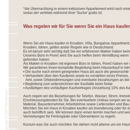
*die Übernachtung in einem exklusiven Appartement wird nach eine
sodas der verblieb während ihrer 'Suche' gratis ist.
Was regelen wir für Sie wenn Sie ein Haus kaufen
Wenn Sei ein Haus kaufen in Kroatien, Villa, Bungalow, Appartment
Kroatien, Istrien, gelten ander Regeln wie in Deutschland.
Es ist darum sehr wichtig daß Sie ein erfahrenen Makler haben bei
Unseres Büro in Poreč wird Sie auch helfen beim Vermittlung wenn
gefunden haben.
Als Makler in Kroatien mit eigenem Büro in Istrien, Poreč haben wir 
Wir garantieren ihnen komplette Begleitung beim Häuserkauf in Istri
• Die suche nach einem geeigneten Haus als auch die gewünscht
• Verhandeln über den Kaufpreis sowie es vorstellen eines Preises,
Amt, sowie Ortsbestimmungen und eventuele bezahlungen an die 
• Begleitung zum unterzeichnen der Kaufakte beim Notar.
• Ausfärtigen des vorläufigen Kaufvertrages (Anzahlung 10% des Ka
Auch regeln wir die Bezahlungen für Telefon, Wasser, Strom, Immob
Erschliessungskosten für Sie. Bei eventuellem Umbau sorgen wir 
Material, Bauunternehmer, Arbeitslöhne sowie Lieferzeiten und Bau 
Möchten Sie ein Haus in Kroatien kaufen als Investierung oder für 
auch behilflich sein. Wir können dann einen termin machen und wei
Vermietungen für Feriengäste oder Überwinterer zu regeln.
Kurzum was Sie auch möchten Sie stehen nicht alleine um ein Haus z